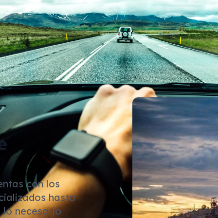
e
entas con los
cializados hasta
 lo necesario