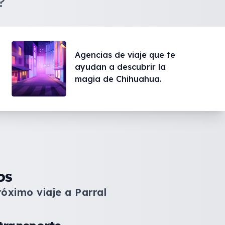
?
Agencias de viaje que te
ayudan a descubrir la
magia de Chihuahua.
os
róximo viaje a Parral