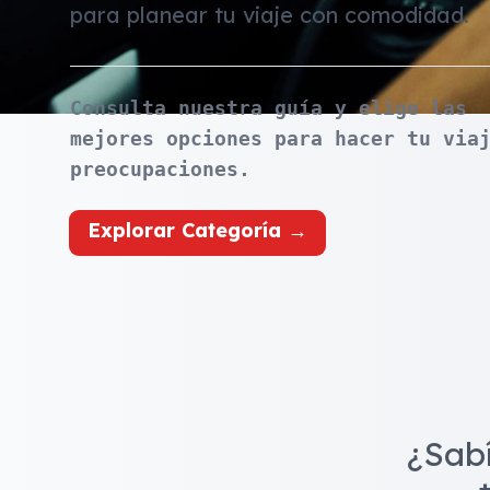
para planear tu viaje con comodidad.
Consulta nuestra guía y elige las
mejores opciones para hacer tu via
preocupaciones.
Explorar Categoría →
¿Sab