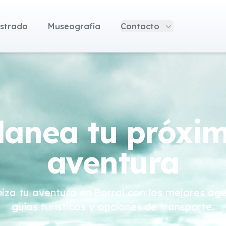
strado
Museografía
Contacto
lanea tu próxi
aventura
iza tu aventura en Parral con las mejores age
guías turísticos y opciones de transporte.