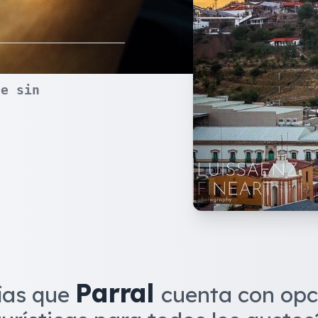
je sin
Parral
ías que
cuenta con opc