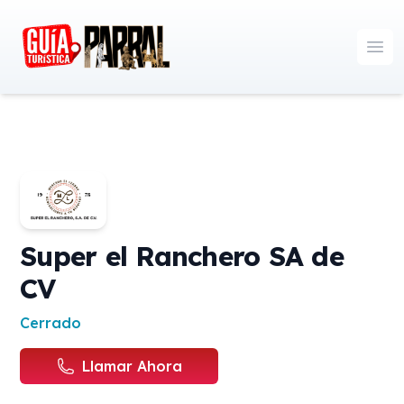
Guía Turística Parral
Ope
Super el Ranchero SA de
CV
Disponibilidad de horarios
Cerrado
Llamar Ahora