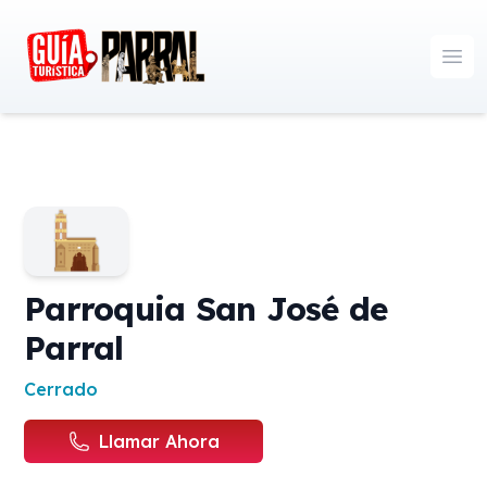
Guía Turística Parral
Ope
Parroquia San José de
Parral
Disponibilidad de horarios
Cerrado
Llamar Ahora